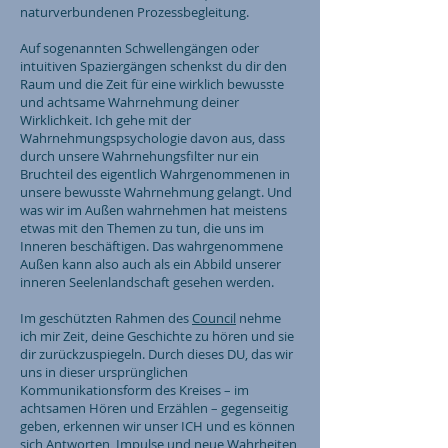
naturverbundenen Prozessbegleitung.
Auf sogenannten Schwellengängen oder
intuitiven Spaziergängen schenkst du dir den
Raum und die Zeit für eine wirklich bewusste
und achtsame Wahrnehmung deiner
Wirklichkeit. Ich gehe mit der
Wahrnehmungspsychologie davon aus, dass
durch unsere Wahrnehungsfilter nur ein
Bruchteil des eigentlich Wahrgenommenen in
unsere bewusste Wahrnehmung gelangt. Und
was wir im Außen wahrnehmen hat meistens
etwas mit den Themen zu tun, die uns im
Inneren beschäftigen. Das wahrgenommene
Außen kann also auch als ein Abbild unserer
inneren Seelenlandschaft gesehen werden.
Im geschützten Rahmen des
Council
nehme
ich mir Zeit, deine Geschichte zu hören und sie
dir zurückzuspiegeln. Durch dieses DU, das wir
uns in dieser ursprünglichen
Kommunikationsform des Kreises – im
achtsamen Hören und Erzählen – gegenseitig
geben, erkennen wir unser ICH und es können
sich Antworten, Impulse und neue Wahrheiten