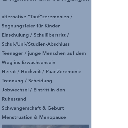
alternative "Tauf"zeremonien /
Segnungsfeier für Kinder
Einschulung / Schulübertritt /
Schul-/Uni-/Studien-Abschluss
Teenager / junge Menschen auf dem
Weg ins Erwachsensein
Heirat / Hochzeit / Paar-Zeremonie
Trennung / Scheidung
Jobwechsel / Eintritt in den
Ruhestand
Schwangerschaft & Geburt
Menstruation & Menopause​