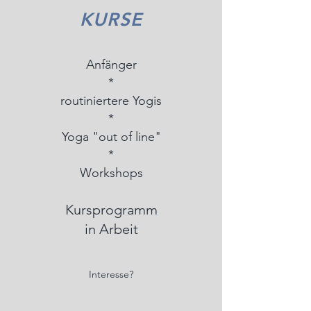
KURSE
Anfänger
*
routiniertere Yogis
*
Yoga "out of line"
*
Workshops
Kursprogramm
in Arbeit
Interesse?