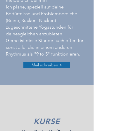
melde dich bei mir!
Ich plane, speziell auf deine
Bedürfnisse und Problembereiche
(Beine, Rücken, Nacken)
zugeschnittene Yogastunden für
deinesgleichen anzubieten.
Gerne ist diese Stunde auch offen für
sonst alle, die in einem anderen
Rhythmus als "9 to 5" funktionieren.
Mail schreiben >
KURSE