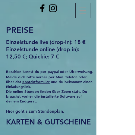
PREISE
Einzelstunde live (drop-in): 18 €
Einzelstunde online (drop-in):
12,50 €; Quickie: 7 €
Bezahlen kannst du per paypal oder Überweisung.
Melde dich bitte vorher
per Mail
, Telefon oder
über das
Kontaktformular
und du bekommst einen
Einladungslink.
Die online Stunden finden über Zoom statt. Du
brauchst vorher die installierte Software auf
deinem Endgerät.
Hier
geht's zum
Stundenplan
.
KARTEN & GUTSCHEINE