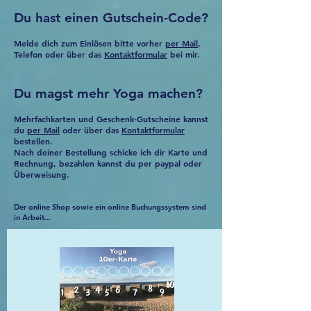
Du hast einen Gutschein-Code?
Melde dich zum Einlösen bitte vorher
per Mail
,
Telefon oder über das
Kontaktformular
bei mir.
Du magst mehr Yoga machen?
Mehrfachkarten und Geschenk-Gutscheine kannst
du
per Mail
oder über das
Kontaktformular
bestellen.
Nach deiner Bestellung schicke ich dir Karte und
Rechnung, bezahlen kannst du per paypal oder
Überweisung.
Der online Shop sowie ein online Buchungssystem sind
in Arbeit...