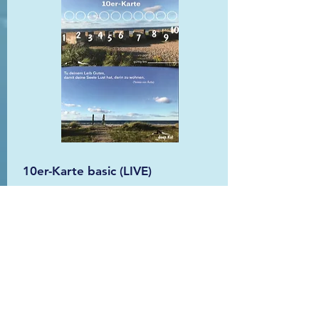
10er-Karte basic (LIVE)
10 x Yoga – du sparst 20 €
mehrere wöchentliche Termine
3 Monate gültig (ab Kaufdatum)
160 €